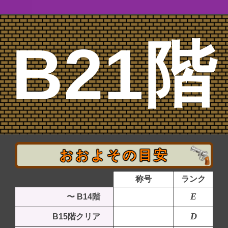
B21階
おおよその目安
称号
ランク
E
〜 B14階
D
B15階クリア