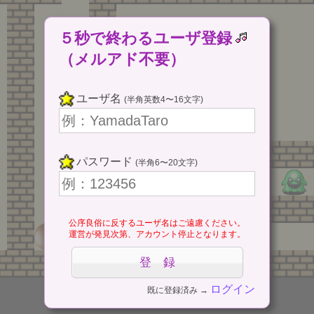
５秒で終わるユーザ登録
（メルアド不要）
ユーザ名
(半角英数4〜16文字)
パスワード
(半角6〜20文字)
公序良俗に反するユーザ名はご遠慮ください。
運営が発見次第、アカウント停止となります。
ログイン
既に登録済み →