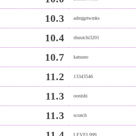
10.3
admjgrtwmks
10.4
shuuichi3201
10.7
katsuno
11.2
13343546
11.3
oonishi
11.3
scratch
11.4
LEVEL999