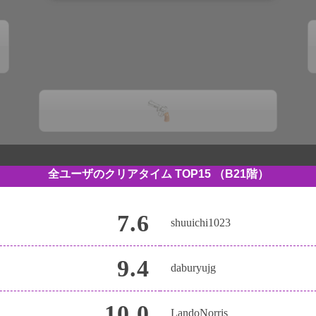
全ユーザのクリアタイム TOP15
（B21階）
7.6
shuuichi1023
9.4
daburyujg
10.0
LandoNorris