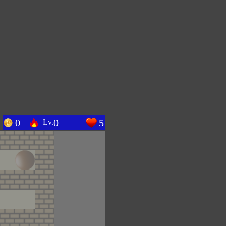
0
0
5
Lv.