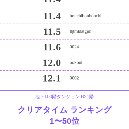
11.4
bonchibonbonchi
11.5
ltjtmldatgjm
11.6
0024
12.0
ookouti
12.1
0002
地下100階ダンジョン B21階
クリアタイム ランキング
1〜50位