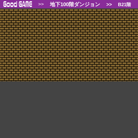
地下100階ダンジョン
>>
>>
B21階