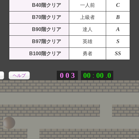
C
B40階クリア
一人前
B
B70階クリア
上級者
A
B90階クリア
達人
S
B97階クリア
英雄
SS
B100階クリア
勇者
0
0
3
0
0
0
0
0
:
.
ヘルプ