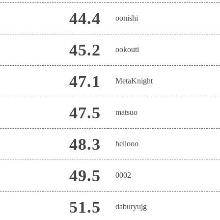
44.4
oonishi
45.2
ookouti
47.1
MetaKnight
47.5
matsuo
48.3
hellooo
49.5
0002
51.5
daburyujg