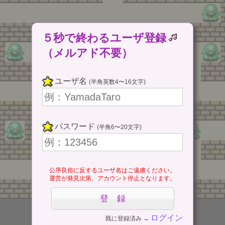
５秒で終わるユーザ登録
（メルアド不要）
ユーザ名
(半角英数4〜16文字)
パスワード
(半角6〜20文字)
公序良俗に反するユーザ名はご遠慮ください。
運営が発見次第、アカウント停止となります。
ログイン
既に登録済み →