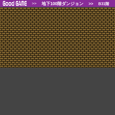
地下100階ダンジョン
>>
>>
B31階