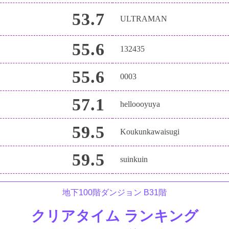
53.7
ULTRAMAN
55.6
132435
55.6
0003
57.1
helloooyuya
59.5
Koukunkawaisugi
59.5
suinkuin
地下100階ダンジョン B31階
クリアタイム ランキング