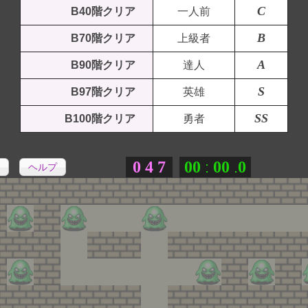
C
B40階クリア
一人前
B
B70階クリア
上級者
A
B90階クリア
達人
S
B97階クリア
英雄
SS
B100階クリア
勇者
0
4
7
0
0
0
0
0
:
.
ヘルプ