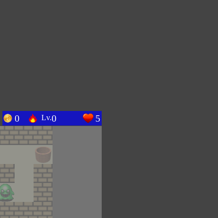
0
0
5
Lv.