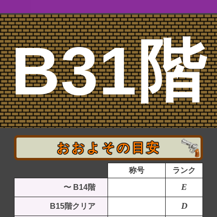
B31階
おおよその目安
称号
ランク
E
〜 B14階
D
B15階クリア