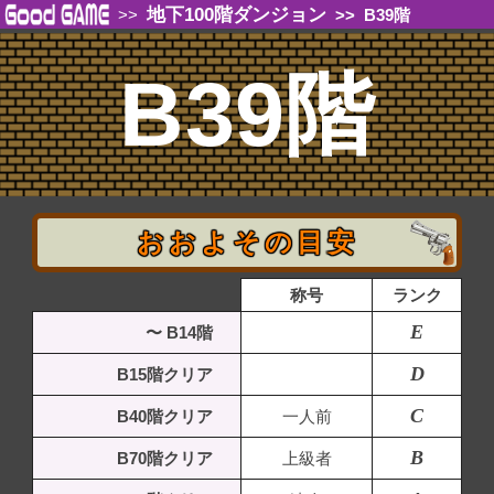
地下100階ダンジョン
>>
>>
B39階
B39階
おおよその目安
称号
ランク
E
〜 B14階
D
B15階クリア
C
B40階クリア
一人前
B
B70階クリア
上級者