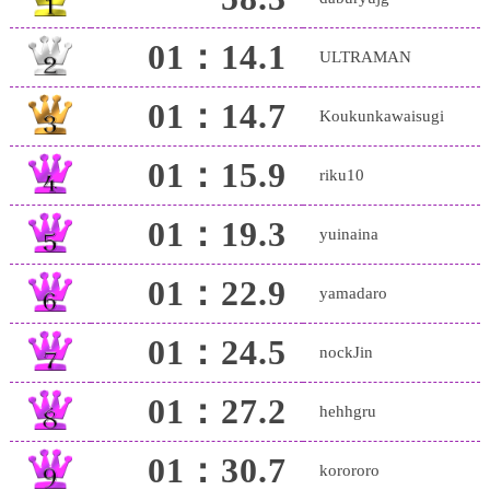
01：14.1
ULTRAMAN
01：14.7
Koukunkawaisugi
01：15.9
riku10
01：19.3
yuinaina
01：22.9
yamadaro
01：24.5
nockJin
01：27.2
hehhgru
01：30.7
korororo