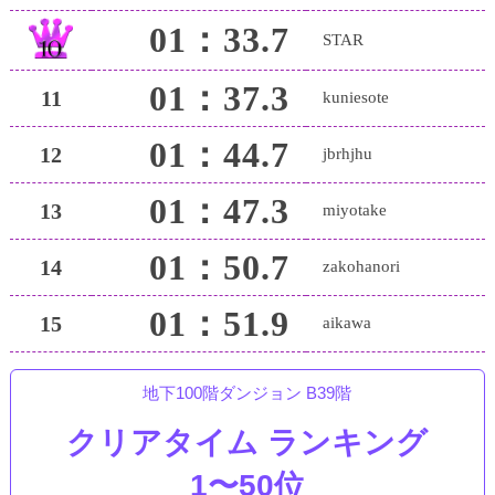
01：33.7
STAR
01：37.3
11
kuniesote
01：44.7
12
jbrhjhu
01：47.3
13
miyotake
01：50.7
14
zakohanori
01：51.9
15
aikawa
地下100階ダンジョン B39階
クリアタイム ランキング
1〜50位