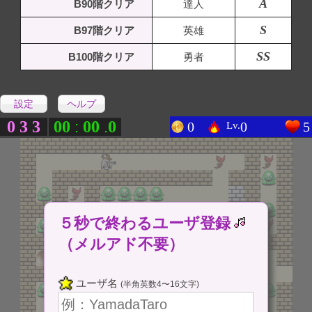
A
B90階クリア
達人
S
B97階クリア
英雄
SS
B100階クリア
勇者
設定
ヘルプ
0
3
3
0
0
0
0
0
:
.
0
0
5
Lv.
５秒で終わるユーザ登録
（メルアド不要）
ユーザ名
(半角英数4〜16文字)