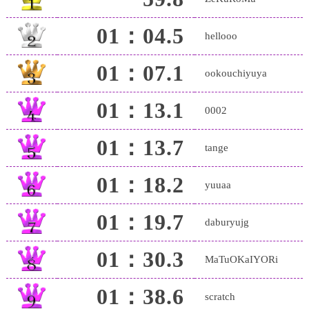
01：04.5
hellooo
01：07.1
ookouchiyuya
01：13.1
0002
01：13.7
tange
01：18.2
yuuaa
01：19.7
daburyujg
01：30.3
MaTuOKaIYORi
01：38.6
scratch