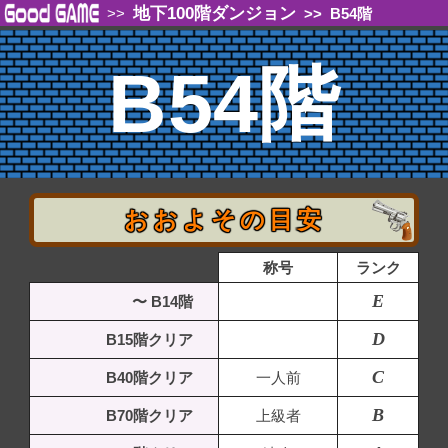
地下100階ダンジョン
>>
>>
B54階
B54階
おおよその目安
称号
ランク
E
〜 B14階
D
B15階クリア
C
B40階クリア
一人前
B
B70階クリア
上級者