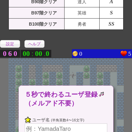
A
B90階クリア
達人
S
B97階クリア
英雄
SS
B100階クリア
勇者
設定
ヘルプ
0
6
0
0
0
0
0
0
:
.
0
5
５秒で終わるユーザ登録
（メルアド不要）
ユーザ名
(半角英数4〜16文字)