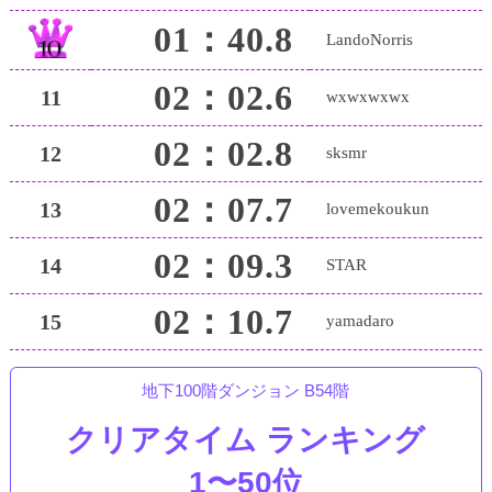
01：40.8
LandoNorris
02：02.6
11
wxwxwxwx
02：02.8
12
sksmr
02：07.7
13
lovemekoukun
02：09.3
14
STAR
02：10.7
15
yamadaro
地下100階ダンジョン B54階
クリアタイム ランキング
1〜50位