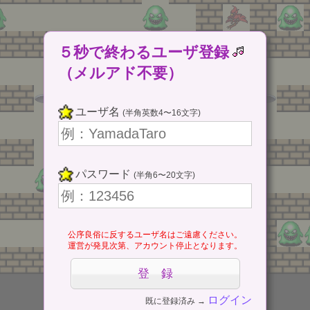
５秒で終わるユーザ登録
（メルアド不要）
ユーザ名
(半角英数4〜16文字)
パスワード
(半角6〜20文字)
公序良俗に反するユーザ名はご遠慮ください。
運営が発見次第、アカウント停止となります。
ログイン
既に登録済み →