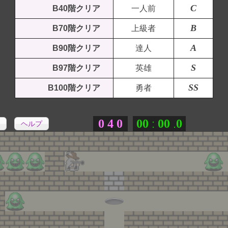
C
B40階クリア
一人前
B
B70階クリア
上級者
A
B90階クリア
達人
S
B97階クリア
英雄
SS
B100階クリア
勇者
0
4
0
0
0
0
0
0
:
.
ヘルプ