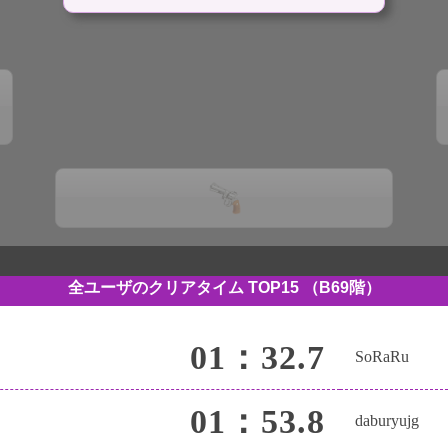
全ユーザのクリアタイム TOP15
（B69階）
01：32.7
SoRaRu
01：53.8
daburyujg