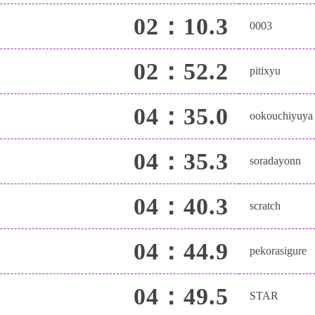
02：10.3
0003
02：52.2
pitixyu
04：35.0
ookouchiyuya
04：35.3
soradayonn
04：40.3
scratch
04：44.9
pekorasigure
04：49.5
STAR