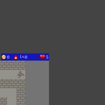
0
0
5
Lv.