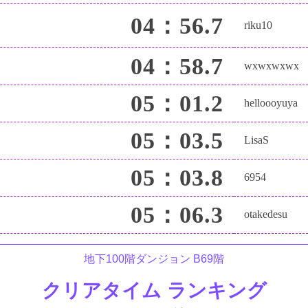
04：56.7
riku10
04：58.7
wxwxwxwx
05：01.2
helloooyuya
05：03.5
LisaS
05：03.8
6954
05：06.3
otakedesu
地下100階ダンジョン B69階
クリアタイム ランキング