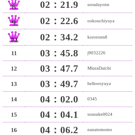
02：21.9
soradayonn
02：22.6
ookouchiyuya
02：34.2
kororonn8
03：45.8
11
j9032226
03：47.7
12
MiuraDaichi
03：49.7
13
helloooyuya
04：02.0
14
0345
04：04.1
15
sousuke0024
04：06.2
16
nanatomomo