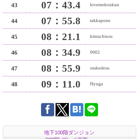
07：43.4
43
lovemekoukun
07：55.8
44
takkaponn
08：21.1
45
kimuchisou
08：34.9
46
0002
08：55.9
47
otakedesu
09：11.0
48
Hyuga
地下100階ダンジョン