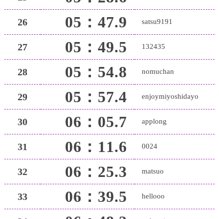
05：47.9
26
satsu9191
05：49.5
27
132435
05：54.8
28
nomuchan
05：57.4
29
enjoymiyoshidayo
06：05.7
30
applong
06：11.6
31
0024
06：25.3
32
matsuo
06：39.5
33
hellooo