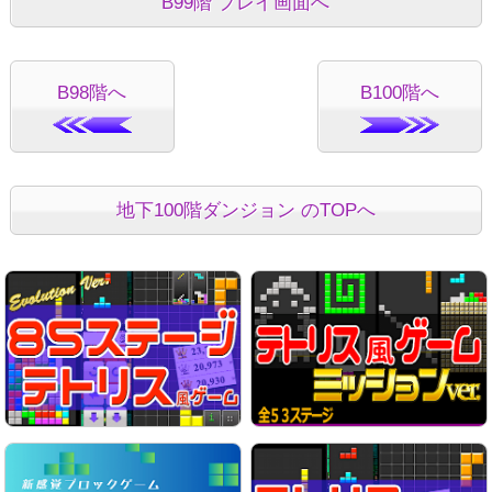
B99階 プレイ画面へ
B98階へ
B100階へ
地下100階ダンジョン のTOPへ