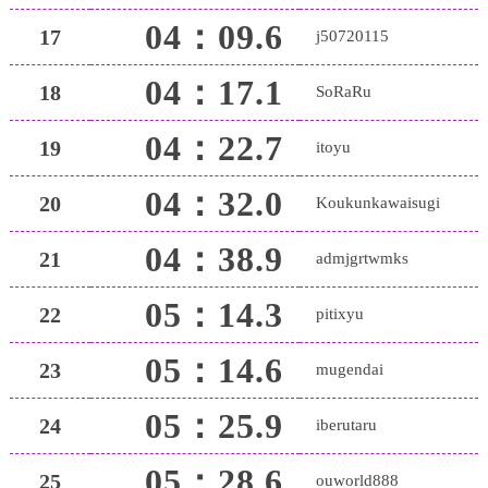
04：09.6
17
j50720115
04：17.1
18
SoRaRu
04：22.7
19
itoyu
04：32.0
20
Koukunkawaisugi
04：38.9
21
admjgrtwmks
05：14.3
22
pitixyu
05：14.6
23
mugendai
05：25.9
24
iberutaru
05：28.6
25
ouworld888