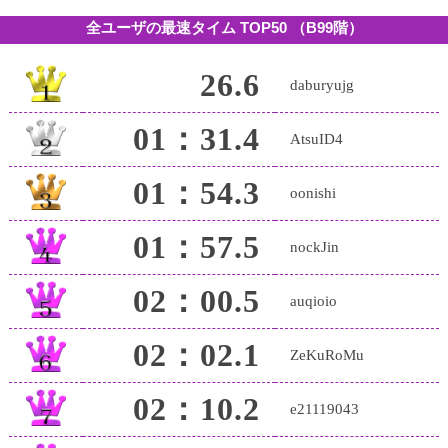
全ユーザの最速タイム TOP50
（B99階）
26.6
daburyujg
01：31.4
AtsuID4
01：54.3
oonishi
01：57.5
nockJin
02：00.5
auqioio
02：02.1
ZeKuRoMu
02：10.2
e21119043