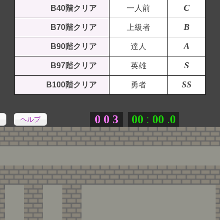
C
B40階クリア
一人前
B
B70階クリア
上級者
A
B90階クリア
達人
S
B97階クリア
英雄
SS
B100階クリア
勇者
0
0
3
0
0
0
0
0
:
.
ヘルプ