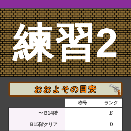
練習2
おおよその目安
称号
ランク
E
〜 B14階
D
B15階クリア