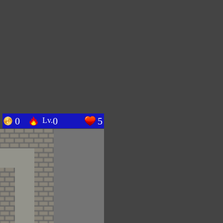
0
0
5
Lv.