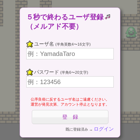
５秒で終わるユーザ登録
（メルアド不要）
ユーザ名
(半角英数4〜16文字)
パスワード
(半角6〜20文字)
公序良俗に反するユーザ名はご遠慮ください。
運営が発見次第、アカウント停止となります。
ログイン
既に登録済み →