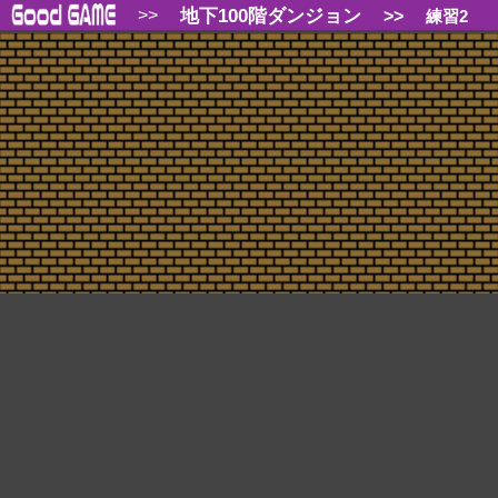
地下100階ダンジョン
>>
>>
練習2