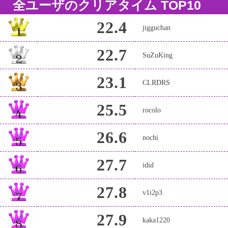
全ユーザのクリアタイム TOP10
22.4
jigguchan
22.7
SuZuKing
23.1
CLRDRS
25.5
rocolo
26.6
nochi
27.7
idid
27.8
v1i2p3
27.9
kaka1220