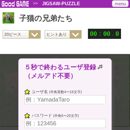
>>
menu
JIGSAW-PUZZLE
子猫の兄弟たち
：
.
0
0
0
0
0
５秒で終わるユーザ登録
（メルアド不要）
ユーザ名
(半角英数4〜16文字)
パスワード
(半角6〜20文字)