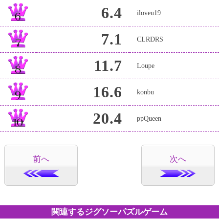
6.4
iloveu19
7.1
CLRDRS
11.7
Loupe
16.6
konbu
20.4
ppQueen
前へ
次へ
関連するジグソーパズルゲーム