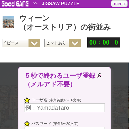
>>
menu
JIGSAW-PUZZLE
ウィーン
（オーストリア）の街並み
：
.
0
0
0
0
0
５秒で終わるユーザ登録
（メルアド不要）
ユーザ名
(半角英数4〜16文字)
パスワード
(半角6〜20文字)