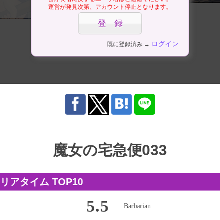
運営が発見次第、アカウント停止となります。
ログイン
既に登録済み →
魔女の宅急便033
アタイム TOP10
5.5
Barbarian