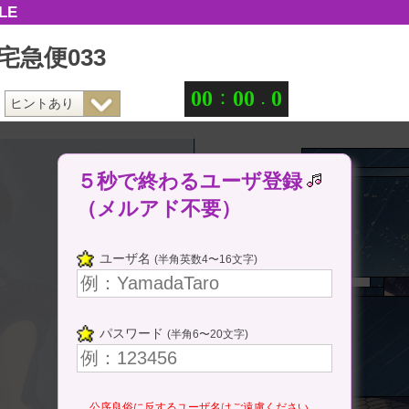
LE
宅急便033
：
.
0
0
0
0
0
５秒で終わるユーザ登録
（メルアド不要）
ユーザ名
(半角英数4〜16文字)
パスワード
(半角6〜20文字)
公序良俗に反するユーザ名はご遠慮ください。