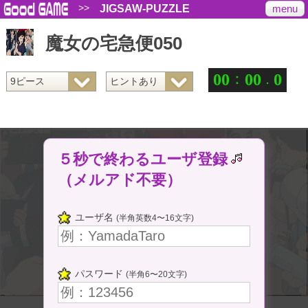
>>
menu
JIGSAW-PUZZLE
魔女の宅急便050
：
.
0
0
0
0
0
５秒で終わるユーザ登録
（メルアド不要）
ユーザ名
(半角英数4〜16文字)
パスワード
(半角6〜20文字)