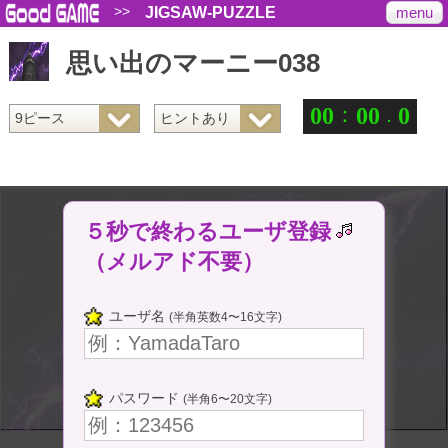
>>
menu
JIGSAW-PUZZLE
思い出のマーニー038
：
.
0
0
0
0
0
５秒で終わるユーザ登録
（メルアド不要）
ユーザ名
(半角英数4〜16文字)
パスワード
(半角6〜20文字)