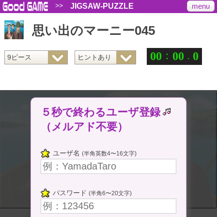
>>
menu
JIGSAW-PUZZLE
思い出のマーニー045
：
.
0
0
0
0
0
５秒で終わるユーザ登録
（メルアド不要）
ユーザ名
(半角英数4〜16文字)
パスワード
(半角6〜20文字)