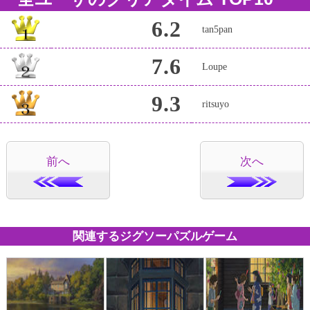
6.2
tan5pan
7.6
Loupe
9.3
ritsuyo
前へ
次へ
関連するジグソーパズルゲーム