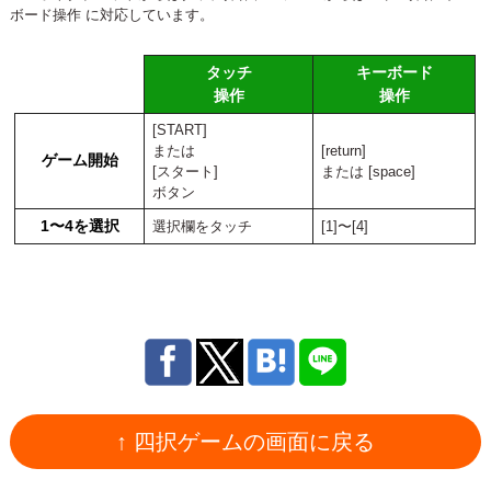
ボード操作 に対応しています。
タッチ
キーボード
操作
操作
[START]
または
[return]
ゲーム開始
[スタート]
または [space]
ボタン
1〜4を選択
選択欄をタッチ
[1]〜[4]
↑ 四択ゲームの画面に戻る