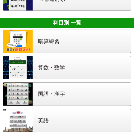
科目別 一覧
暗算練習
算数・数学
国語・漢字
英語