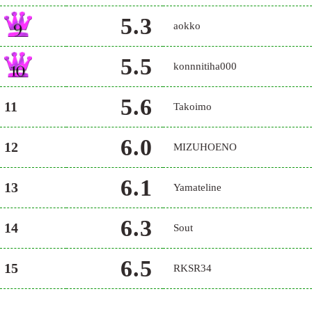
5.3
aokko
5.5
konnnitiha000
5.6
11
Takoimo
6.0
12
MIZUHOENO
6.1
13
Yamateline
6.3
14
Sout
6.5
15
RKSR34