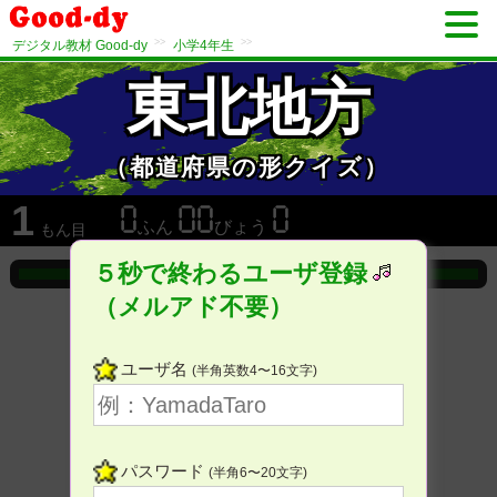
>>
>>
デジタル教材 Good-dy
小学4年生
東北地方
（都道府県の形クイズ）
1
ふん
びょう
もん目
５秒で終わるユーザ登録
（メルアド不要）
ユーザ名
(半角英数4〜16文字)
パスワード
(半角6〜20文字)