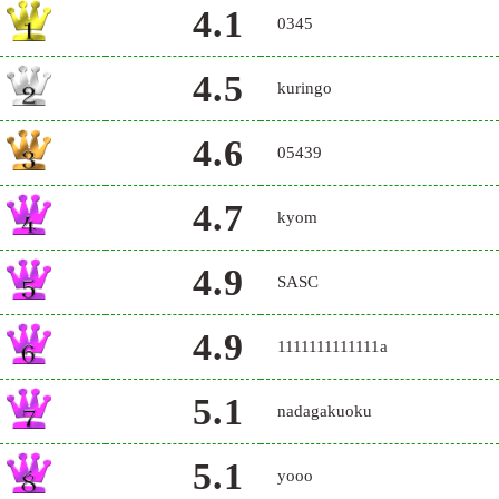
4.1
0345
4.5
kuringo
4.6
05439
4.7
kyom
4.9
SASC
4.9
1111111111111a
5.1
nadagakuoku
5.1
yooo