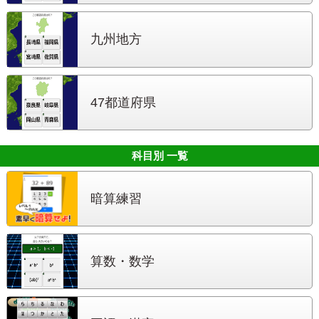
九州地方
47都道府県
科目別 一覧
暗算練習
算数・数学