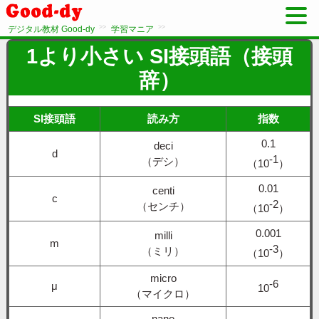
>>
>>
デジタル教材 Good-dy
学習マニア
1より小さい SI接頭語（接頭
辞）
SI接頭語
読み方
指数
0.1
deci
d
-1
（デシ）
（10
）
0.01
centi
c
-2
（センチ）
（10
）
0.001
milli
m
-3
（ミリ）
（10
）
micro
-6
μ
10
（マイクロ）
nano