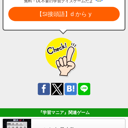
無料・DL不要の学習クイズゲームだよ
【SI接頭語】d から y
『学習マニア』
関連ゲーム