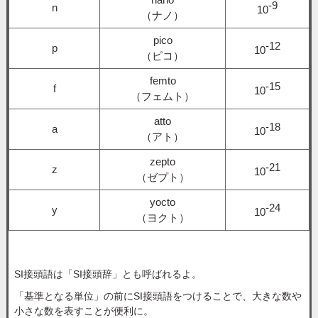
-9
n
10
（ナノ）
pico
-12
p
10
（ピコ）
femto
-15
f
10
（フェムト）
atto
-18
a
10
（アト）
zepto
-21
z
10
（ゼプト）
yocto
-24
y
10
（ヨクト）
SI接頭語は「SI接頭辞」とも呼ばれるよ。
「基準となる単位」の前にSI接頭語をつけることで、大きな数や
小さな数を表すことが便利に。