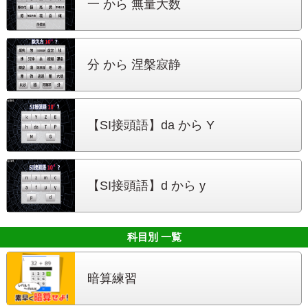
一 から
無量大数
分 から
涅槃寂静
【SI接頭語】
da から Y
【SI接頭語】
d から y
科目別 一覧
暗算練習