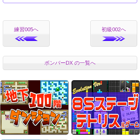
練習005へ
初級002へ
ボンバーDX の一覧へ