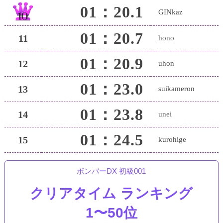
01：20.1
GINkaz
01：20.7
11
hono
01：20.9
12
uhon
01：23.0
13
suikameron
01：23.8
14
unei
01：24.5
15
kurohige
ボンバーDX 初級001
クリアタイム ランキング
1〜50位