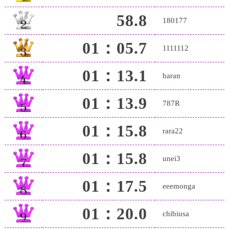
58.8
180177
01：05.7
1111112
01：13.1
baran
01：13.9
787R
01：15.8
rara22
01：15.8
unei3
01：17.5
eeemonga
01：20.0
chibiusa