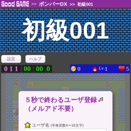
ボンバーDX
>>
>>
初級001
初級001
設定
ヘルプ
0
1
1
0
0
0
0
0
:
.
0
1
5
Lv.
５秒で終わるユーザ登録
（メルアド不要）
ユーザ名
(半角英数4〜16文字)