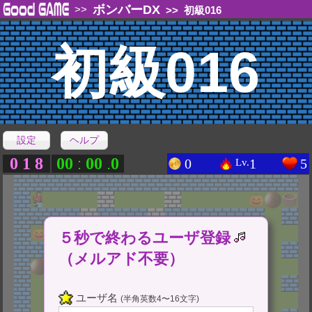
ボンバーDX
>>
>>
初級016
初級016
設定
ヘルプ
0
1
8
0
0
0
0
0
:
.
0
1
5
Lv.
５秒で終わるユーザ登録
（メルアド不要）
ユーザ名
(半角英数4〜16文字)