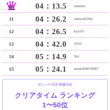
04：13.5
saitama
04：26.2
11
sukiyaki56u
04：26.5
12
kyu10
04：42.0
13
1933
05：14.9
14
Siri
05：24.1
15
mmhr69876987
ボンバーDX 初級016
クリアタイム ランキング
1〜50位