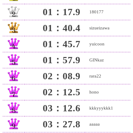
01：17.9
180177
01：40.4
sizueizawa
01：45.7
yuicoon
01：57.9
GINkaz
02：08.9
rara22
02：12.5
hono
03：12.6
kkkyyykkk1
03：27.8
aaaaa