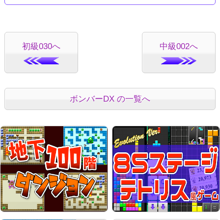
初級030へ
中級002へ
ボンバーDX の一覧へ