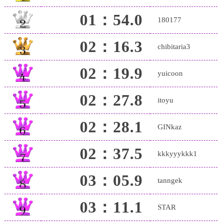
01：54.0
180177
02：16.3
chibitaria3
02：19.9
yuicoon
02：27.8
itoyu
02：28.1
GINkaz
02：37.5
kkkyyykkk1
03：05.9
tanngek
03：11.1
STAR