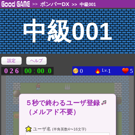
ボンバーDX
>>
>>
中級001
中級001
設定
ヘルプ
0
2
6
0
0
0
0
0
:
.
0
1
5
Lv.
５秒で終わるユーザ登録
（メルアド不要）
ユーザ名
(半角英数4〜16文字)