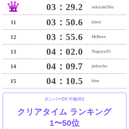
03：29.2
sukiyaki56u
03：50.6
11
kiiroi
03：55.6
12
MrBeen
04：02.0
13
NagoyaJO
04：09.7
14
jinbocho
04：10.5
15
blue
ボンバーDX 中級001
クリアタイム ランキング
1〜50位