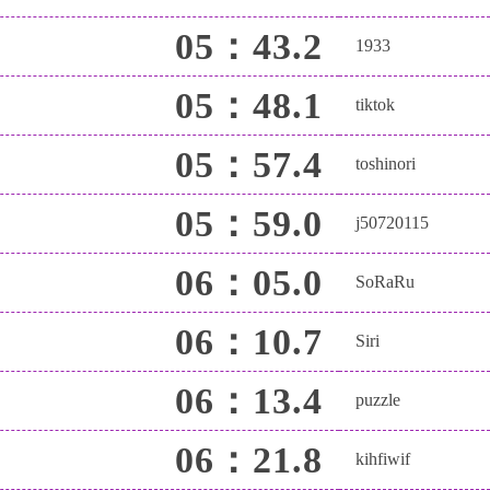
05：43.2
1933
05：48.1
tiktok
05：57.4
toshinori
05：59.0
j50720115
06：05.0
SoRaRu
06：10.7
Siri
06：13.4
puzzle
06：21.8
kihfiwif