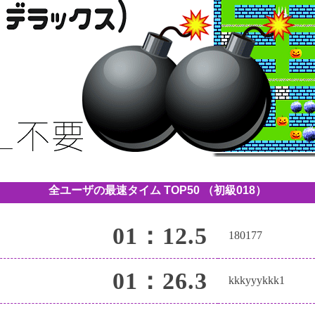
全ユーザの最速タイム TOP50
（初級018）
01：12.5
180177
01：26.3
kkkyyykkk1