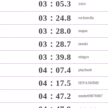
03：05.3
yaya
03：24.8
rocknrolla
03：28.0
majan
03：28.7
tanuki
03：39.8
ningyo
04：07.4
playhash
04：17.5
HIYASHIMI
04：47.2
mmhr69876987