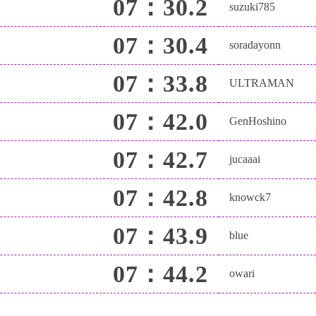
07：30.2
suzuki785
07：30.4
soradayonn
07：33.8
ULTRAMAN
07：42.0
GenHoshino
07：42.7
jucaaai
07：42.8
knowck7
07：43.9
blue
07：44.2
owari