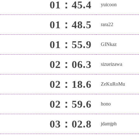
01：45.4
yuicoon
01：48.5
rara22
01：55.9
GINkaz
02：06.3
sizueizawa
02：18.6
ZeKuRoMu
02：59.6
hono
03：02.8
jdamjph