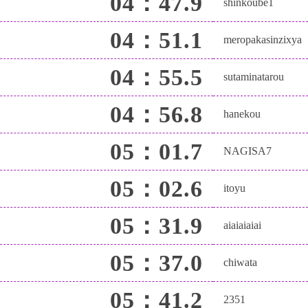
04：47.9
shinkoube1
04：51.1
meropakasinzixya
04：55.5
sutaminatarou
04：56.8
hanekou
05：01.7
NAGISA7
05：02.6
itoyu
05：31.9
aiaiaiaiai
05：37.0
chiwata
05：41.2
2351