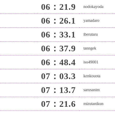
06：21.9
nodokayoda
06：26.1
yamadaro
06：33.1
iberutaru
06：37.9
tanngek
06：48.4
iso49001
07：03.3
kenkouota
07：13.7
sarusanim
07：21.6
mizutanikun