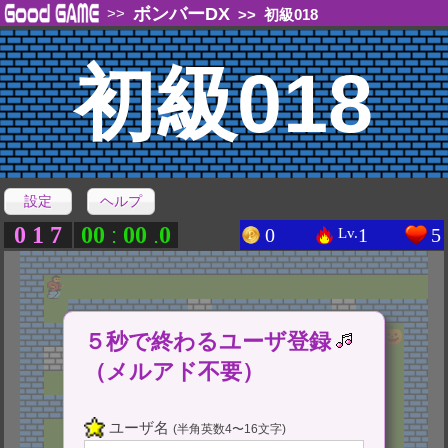
ボンバーDX
>>
>>
初級018
初級018
設定
ヘルプ
0
1
7
0
0
0
0
0
:
.
0
1
5
Lv.
５秒で終わるユーザ登録
（メルアド不要）
ユーザ名
(半角英数4〜16文字)