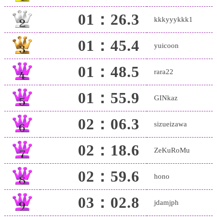
01：26.3
kkkyyykkk1
01：45.4
yuicoon
01：48.5
rara22
01：55.9
GINkaz
02：06.3
sizueizawa
02：18.6
ZeKuRoMu
02：59.6
hono
03：02.8
jdamjph