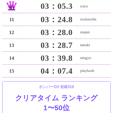
03：05.3
yaya
03：24.8
11
rocknrolla
03：28.0
12
majan
03：28.7
13
tanuki
03：39.8
14
ningyo
04：07.4
15
playhash
ボンバーDX 初級018
クリアタイム ランキング
1〜50位