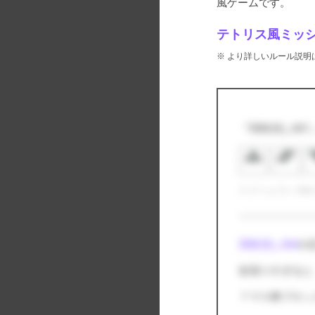
ゲームです。
テトリス風ミッ
※ より詳しいルール説明は
『同時消し00
※ ゲームプレイ時
同時消し004
の
欲張りすぎると
７マス棒ブロッ