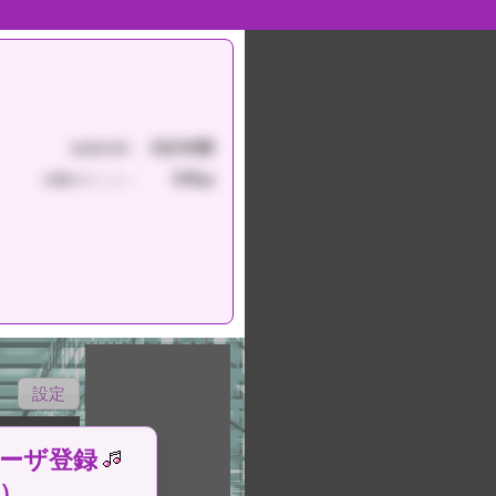
3分30秒
制限時間：
150
消費ポイント：
pt
設定
ーザ登録
）