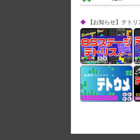
【お知らせ】テトリ
テトリス風ゲーム
（全85ステージ）