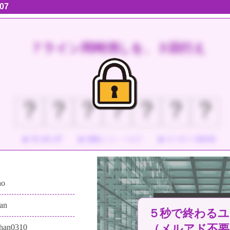
07
７ライン同時消しを、３回行え
？
？
？
？
？
？
？
ランキング
攻略ヒント・ヘルプ
キーボード操作表
ao
an
５秒で終わるユ
（メルアド不要
chan0310