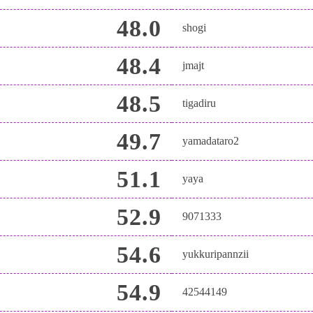
48.0
shogi
48.4
jmajt
48.5
tigadiru
49.7
yamadataro2
51.1
yaya
52.9
9071333
54.6
yukkuripannzii
54.9
42544149