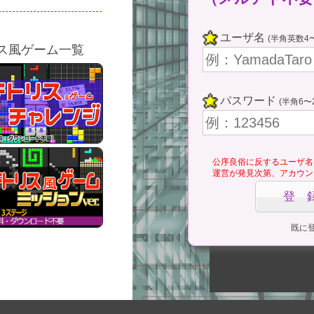
ここをタ
(Tap Her
ユーザ名
(半角英数4〜
ス風ゲーム一覧
ゲームス
⇔ 一時
パスワード
(半角6〜
公序良俗に反するユーザ名
運営が発見次第、アカウン
既に