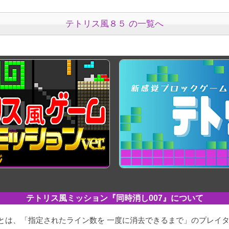
テトリス風８５ の一覧へ
テトリス
ミッション
『同時消し007』について
とは、「指定されたライン数を 一度に消去できるまで」のプレイ