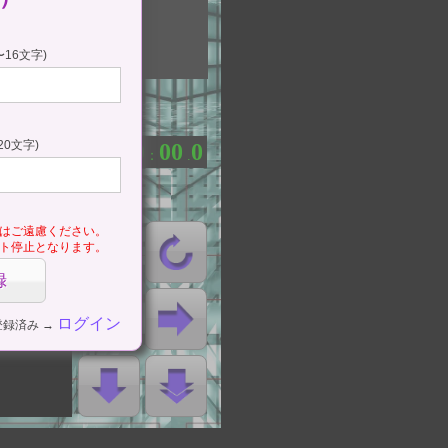
ップ
e)
16文字)
タート
停止
20文字)
0
0
0
0
0
：
.
はご遠慮ください。
ト停止となります。
ログイン
登録済み →