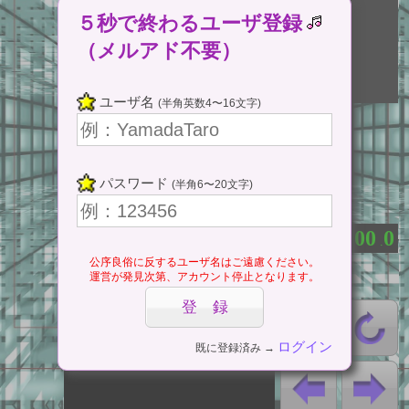
５秒で終わるユーザ登録
（メルアド不要）
ここをタップ
ユーザ名
(半角英数4〜16文字)
(Tap Here)
ゲームスタート
パスワード
(半角6〜20文字)
⇔ 一時停止
0
0
0
0
0
：
.
公序良俗に反するユーザ名はご遠慮ください。
運営が発見次第、アカウント停止となります。
ログイン
既に登録済み →