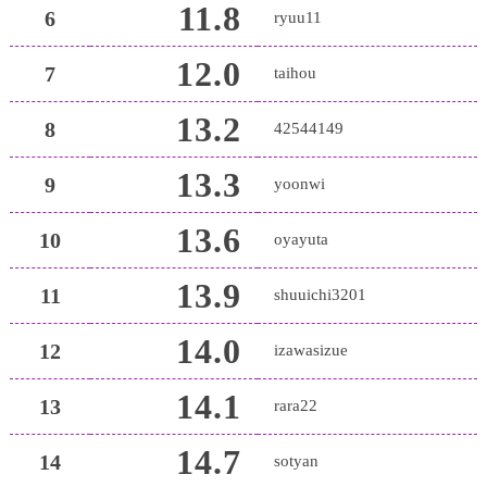
11.8
6
ryuu11
12.0
7
taihou
13.2
8
42544149
13.3
9
yoonwi
13.6
10
oyayuta
13.9
11
shuuichi3201
14.0
12
izawasizue
14.1
13
rara22
14.7
14
sotyan