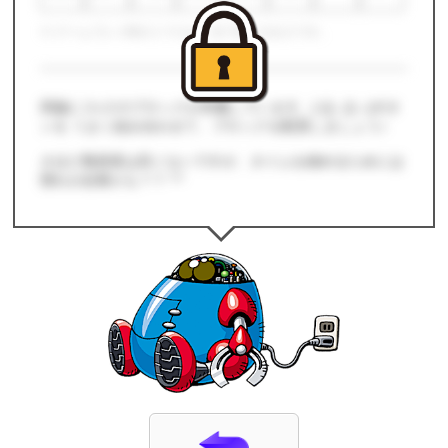
※ ゲームプレイ時の１マスは、全て同じ大きさです。
両脇に２x２のブロックが邪魔しています。[↓][←][→]ボタ
ンを うまく組み合わせて、ブロックを配置しましょう♪
さほど難易度は高くないですが、タイムを縮めるためには
慣れが必要かも？？ ^^