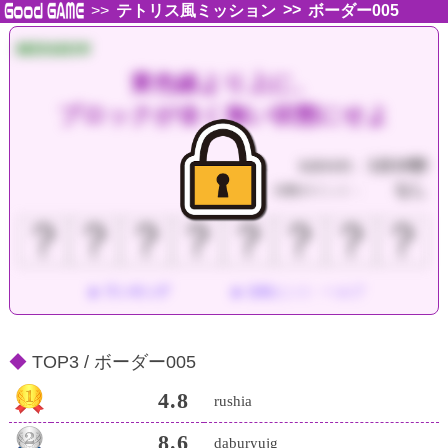
>>
>>
テトリス風ミッション
ボーダー005
MISSION
黄色線より上に、
ブロックが全く無い状態にせよ
1分10秒
制限時間：
なし
消費ポイント：
？
？
？
？
？
？
？
？
ランキング
攻略ヒント・ヘルプ
TOP3 / ボーダー005
4.8
rushia
8.6
daburyujg