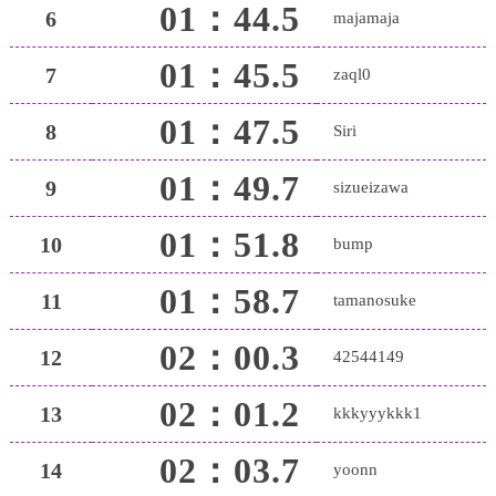
01：44.5
6
majamaja
01：45.5
7
zaql0
01：47.5
8
Siri
01：49.7
9
sizueizawa
01：51.8
10
bump
01：58.7
11
tamanosuke
02：00.3
12
42544149
02：01.2
13
kkkyyykkk1
02：03.7
14
yoonn