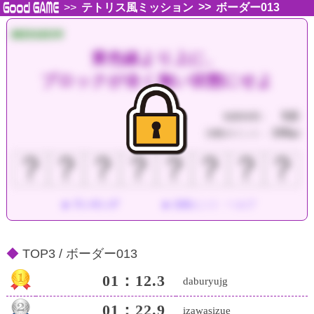
>>
>>
テトリス風ミッション
ボーダー013
MISSION
黄色線より上に、
ブロックが全く無い状態にせよ
5分
制限時間：
150
消費ポイント：
pt
？
？
？
？
？
？
？
？
ランキング
攻略ヒント・ヘルプ
TOP3 / ボーダー013
01：12.3
daburyujg
01：22.9
izawasizue