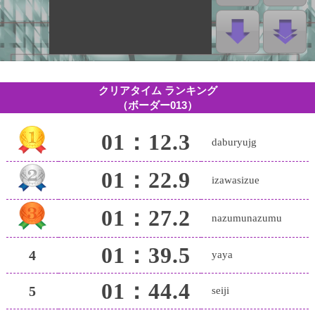
クリアタイム ランキング
（ボーダー013）
01：12.3
daburyujg
01：22.9
izawasizue
01：27.2
nazumunazumu
01：39.5
4
yaya
01：44.4
5
seiji