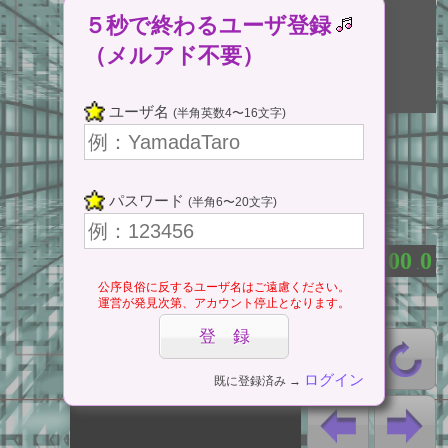
５秒で終わるユーザ登録
（メルアド不要）
ここをタップ
ユーザ名
(半角英数4〜16文字)
(Tap Here)
ゲームスタート
パスワード
(半角6〜20文字)
⇔ 一時停止
0
0
0
0
0
：
.
公序良俗に反するユーザ名はご遠慮ください。
運営が発見次第、アカウント停止となります。
ログイン
既に登録済み →