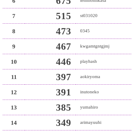
675
6
tennnomikasa
515
7
st031020
473
8
0345
467
9
kwgamtgntgjmj
446
10
playhash
397
11
aokiryoma
391
12
inutoneko
385
13
yumahiro
349
14
arimayuuhi