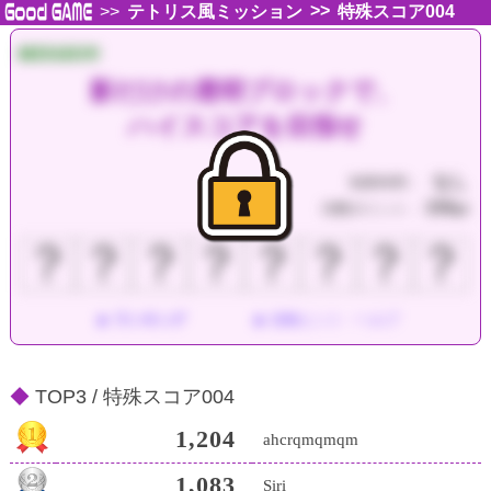
>>
>>
テトリス風ミッション
特殊スコア004
MISSION
影だけの透明ブロックで、
ハイスコアを目指せ
なし
制限時間：
150
消費ポイント：
pt
？
？
？
？
？
？
？
？
ランキング
攻略ヒント・ヘルプ
TOP3 / 特殊スコア004
1,204
ahcrqmqmqm
1,083
Siri