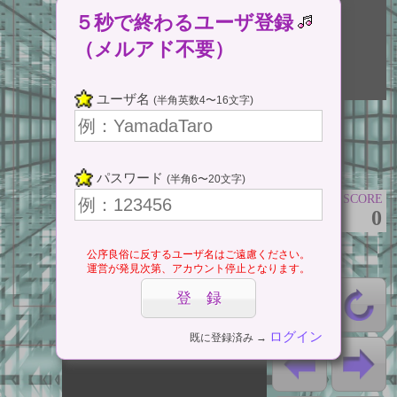
５秒で終わるユーザ登録
（メルアド不要）
ここをタップ
ユーザ名
(半角英数4〜16文字)
(Tap Here)
ゲームスタート
パスワード
(半角6〜20文字)
⇔ 一時停止
SCORE
0
公序良俗に反するユーザ名はご遠慮ください。
運営が発見次第、アカウント停止となります。
ログイン
既に登録済み →