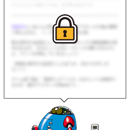
※ ゲームプレイ時の１マスは、全て同じ大きさです。
初級001
と ほとんど同じですが、落下ブロックの色が透明
で見えません。（← 大きな違いですね 笑)
影を表示する設定にしていると、ブロックの着地場所が表
示されます。そのヒントを元に ブロックの横１行をそろ
え、ラインを消去していきましょう♪
（枠線を表示する設定にしたほうが、分かりやすいか
も？？）
ゲーム終了後に「取得スコア × 1.5」のポイントを取得で
きます（最大で 1プレイ250ptまで）。