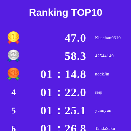
Ranking TOP10
47.0
Kitachan0310
58.3
42544149
01：14.8
nockJin
01：22.0
4
seiji
01：25.1
5
yunnyun
01：26.8
6
TandaSaku