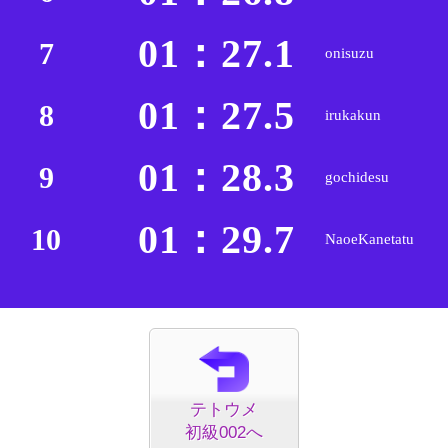
01：27.1
7
onisuzu
01：27.5
8
irukakun
01：28.3
9
gochidesu
01：29.7
10
NaoeKanetatu
テトウメ
初級002へ