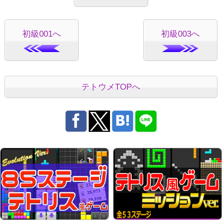
初級001へ
初級003へ
テトウメTOPへ