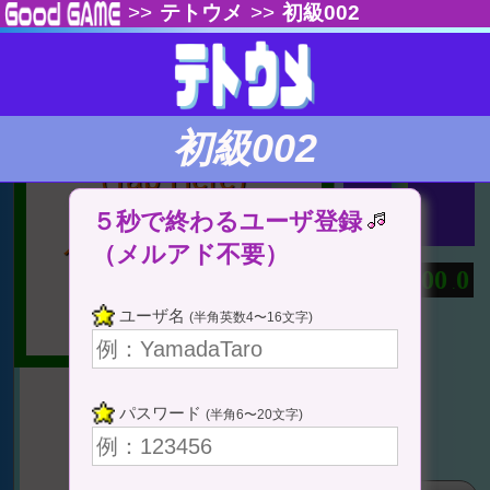
>>
テトウメ
>>
初級002
もう一度
設定
ここをタップ
初級002
(Tap Here)
５秒で終わるユーザ登録
ゲームスタート
（メルアド不要）
0
0
0
0
0
⇔ 一時停止
：
.
ユーザ名
(半角英数4〜16文字)
パスワード
(半角6〜20文字)