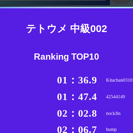
テトウメ 中級002
Ranking TOP10
01：36.9
Kitachan0310
01：47.4
42544149
02：02.8
nockJin
02：06.7
bump