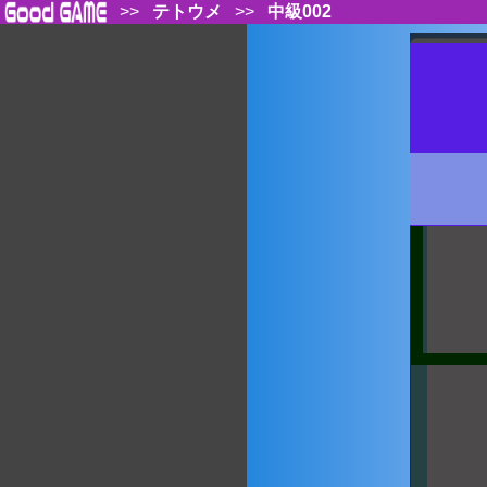
>>
テトウメ
>>
中級002
もう一