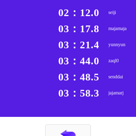
02：12.0
seiji
03：17.8
majamaja
03：21.4
yunnyun
03：44.0
zaql0
03：48.5
senddai
03：58.3
jajamarj