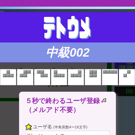
度
ここをタップ
(Tap Here)
中級002
ゲームスタート
⇔ 一時停止
0
0
５秒で終わるユーザ登録
（メルアド不要）
ユーザ名
(半角英数4〜16文字)