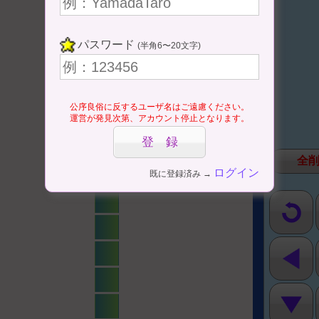
パスワード
(半角6〜20文字)
公序良俗に反するユーザ名はご遠慮ください。
運営が発見次第、アカウント停止となります。
全
ログイン
既に登録済み →