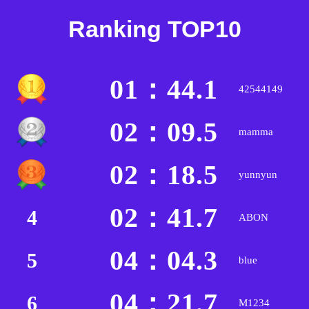
Ranking TOP10
01：44.1
42544149
02：09.5
mamma
02：18.5
yunnyun
02：41.7
4
ABON
04：04.3
5
blue
04：21.7
6
M1234