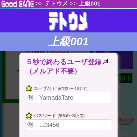
>>
テトウメ
>>
上級001
もう一度
設定
ここをタップ
上級001
(Tap Here)
５秒で終わるユーザ登録
ゲームスタート
（メルアド不要）
0
0
0
0
0
⇔ 一時停止
：
.
ユーザ名
(半角英数4〜16文字)
パスワード
(半角6〜20文字)
全削除