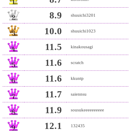
8.9
shuuichi3201
10.0
shuuichi1023
11.5
kinakousagi
11.6
scratch
11.6
kkuntp
11.7
saiennsu
11.9
sousukeeeeeeeeee
12.1
132435