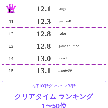
12.1
tange
12.3
11
yosuke8
12.8
12
jgtku
12.8
13
gameYoutube
13.0
14
vvvcb
13.1
15
haruto89
地下100階ダンジョン B2階
クリアタイム ランキング
1〜50位