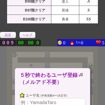
A
B90階クリア
達人
S
B97階クリア
英雄
SS
B100階クリア
勇者
設定
ヘルプ
0
0
9
0
0
0
0
0
:
.
0
0
5
Lv.
５秒で終わるユーザ登録
（メルアド不要）
ユーザ名
(半角英数4〜16文字)