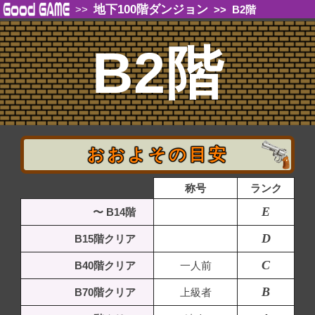
地下100階ダンジョン
>>
>>
B2階
B2階
おおよその目安
称号
ランク
E
〜 B14階
D
B15階クリア
C
B40階クリア
一人前
B
B70階クリア
上級者