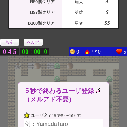
A
B90階クリア
達人
S
B97階クリア
英雄
SS
B100階クリア
勇者
設定
ヘルプ
0
4
5
0
0
0
0
0
:
.
0
0
5
Lv.
５秒で終わるユーザ登録
（メルアド不要）
ユーザ名
(半角英数4〜16文字)