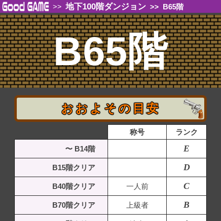
地下100階ダンジョン
>>
>>
B65階
B65階
おおよその目安
称号
ランク
E
〜 B14階
D
B15階クリア
C
B40階クリア
一人前
B
B70階クリア
上級者