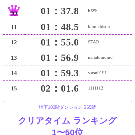
01：37.8
hSSh
01：48.5
11
kimuchisou
01：55.0
12
STAR
01：56.9
13
nanatomomo
01：59.3
14
satsu9191
02：01.6
15
1111112
地下100階ダンジョン B65階
クリアタイム ランキング
1〜50位