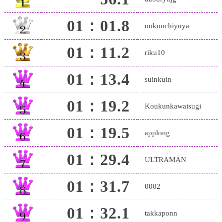
01：01.8
ookouchiyuya
01：11.2
riku10
01：13.4
suinkuin
01：19.2
Koukunkawaisugi
01：19.5
applong
01：29.4
ULTRAMAN
01：31.7
0002
01：32.1
takkaponn