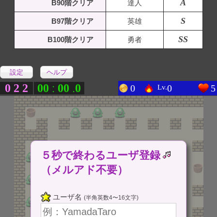
A
B90階クリア
達人
S
B97階クリア
英雄
SS
B100階クリア
勇者
設定
ヘルプ
0
2
2
0
0
0
0
0
:
.
0
0
5
Lv.
５秒で終わるユーザ登録
（メルアド不要）
ユーザ名
(半角英数4〜16文字)