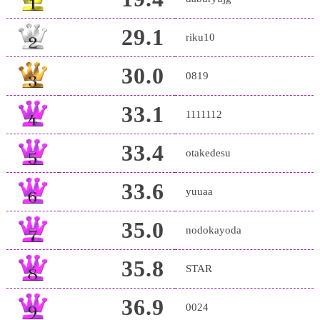
29.1
riku10
30.0
0819
33.1
1111112
33.4
otakedesu
33.6
yuuaa
35.0
nodokayoda
35.8
STAR
36.9
0024