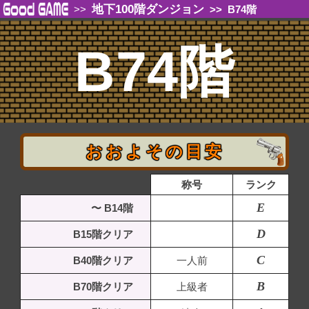
地下100階ダンジョン
>>
>>
B74階
B74階
おおよその目安
称号
ランク
E
〜 B14階
D
B15階クリア
C
B40階クリア
一人前
B
B70階クリア
上級者