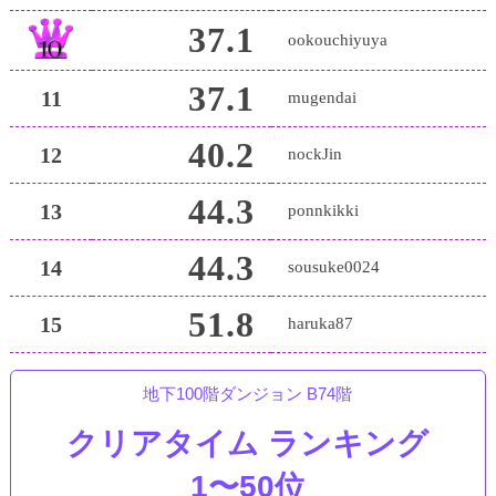
37.1
ookouchiyuya
37.1
11
mugendai
40.2
12
nockJin
44.3
13
ponnkikki
44.3
14
sousuke0024
51.8
15
haruka87
地下100階ダンジョン B74階
クリアタイム ランキング
1〜50位