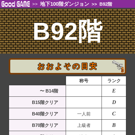
地下100階ダンジョン
>>
>>
B92階
B92階
おおよその目安
称号
ランク
E
〜 B14階
D
B15階クリア
C
B40階クリア
一人前
B
B70階クリア
上級者