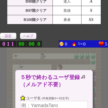
A
B90階クリア
達人
S
B97階クリア
英雄
SS
B100階クリア
勇者
設定
ヘルプ
0
1
1
0
0
0
0
0
:
.
0
0
5
Lv.
５秒で終わるユーザ登録
（メルアド不要）
ユーザ名
(半角英数4〜16文字)