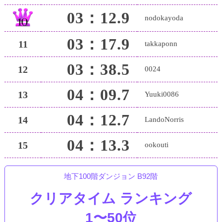
03：12.9
nodokayoda
03：17.9
11
takkaponn
03：38.5
12
0024
04：09.7
13
Yuuki0086
04：12.7
14
LandoNorris
04：13.3
15
ookouti
地下100階ダンジョン B92階
クリアタイム ランキング
1〜50位