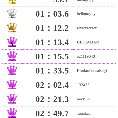
01：03.6
helloooyuya
01：12.2
wxwxwxwx
01：13.4
ULTRAMAN
01：15.5
e21119043
01：33.5
Koukunkawaisugi
02：02.4
132435
02：21.3
nockJin
02：49.7
TanakaT