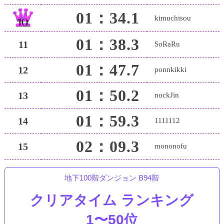
01：34.1
kimuchisou
01：38.3
11
SoRaRu
01：47.7
12
ponnkikki
01：50.2
13
nockJin
01：59.3
14
1111112
02：09.3
15
mononofu
地下100階ダンジョン B94階
クリアタイム ランキング
1〜50位