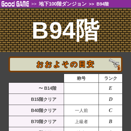
地下100階ダンジョン
>>
>>
B94階
B94階
おおよその目安
称号
ランク
E
〜 B14階
D
B15階クリア
C
B40階クリア
一人前
B
B70階クリア
上級者