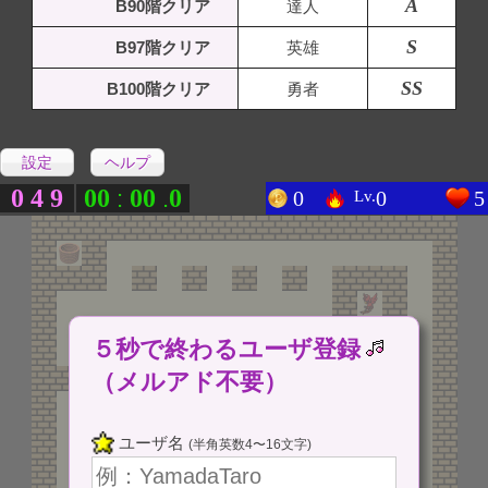
A
B90階クリア
達人
S
B97階クリア
英雄
SS
B100階クリア
勇者
設定
ヘルプ
0
4
9
0
0
0
0
0
:
.
0
0
5
Lv.
５秒で終わるユーザ登録
（メルアド不要）
ユーザ名
(半角英数4〜16文字)