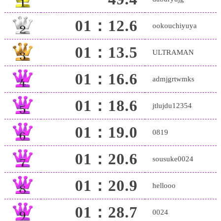
01：12.6
ookouchiyuya
01：13.5
ULTRAMAN
01：16.6
admjgrtwmks
01：18.6
jtlujdu12354
01：19.0
0819
01：20.6
sousuke0024
01：20.9
hellooo
01：28.7
0024