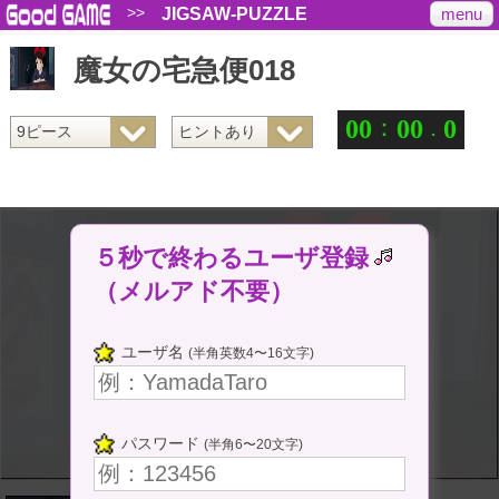
>>
menu
JIGSAW-PUZZLE
魔女の宅急便018
：
.
0
0
0
0
0
５秒で終わるユーザ登録
（メルアド不要）
ユーザ名
(半角英数4〜16文字)
パスワード
(半角6〜20文字)