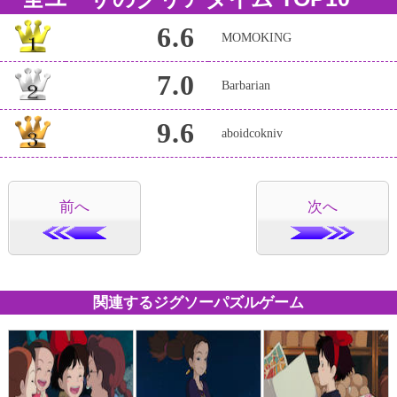
6.6
MOMOKING
7.0
Barbarian
9.6
aboidcokniv
前へ
次へ
関連するジグソーパズルゲーム