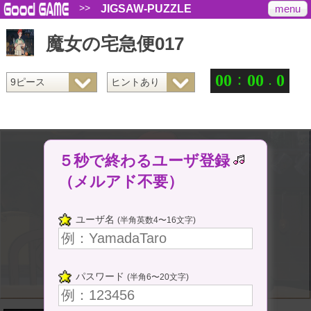
>>
menu
JIGSAW-PUZZLE
魔女の宅急便017
：
.
0
0
0
0
0
５秒で終わるユーザ登録
（メルアド不要）
ユーザ名
(半角英数4〜16文字)
パスワード
(半角6〜20文字)