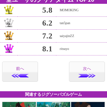
5.8
MOMOKING
6.2
tan5pan
7.2
saiyajinZZ
8.1
ritsuyo
前へ
次へ
関連するジグソーパズルゲーム