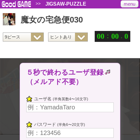
>>
menu
JIGSAW-PUZZLE
魔女の宅急便030
：
.
0
0
0
0
0
５秒で終わるユーザ登録
（メルアド不要）
ユーザ名
(半角英数4〜16文字)
パスワード
(半角6〜20文字)