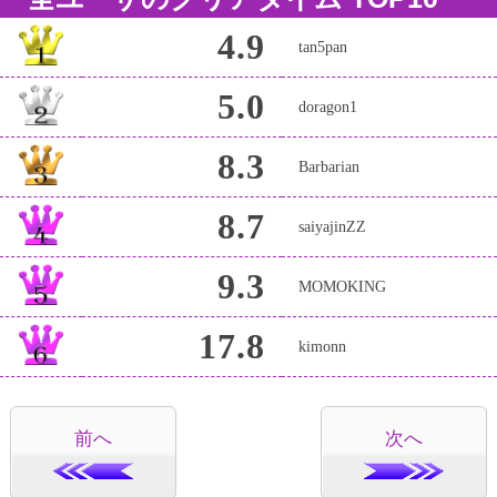
4.9
tan5pan
5.0
doragon1
8.3
Barbarian
8.7
saiyajinZZ
9.3
MOMOKING
17.8
kimonn
前へ
次へ