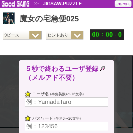
>>
menu
JIGSAW-PUZZLE
魔女の宅急便025
：
.
0
0
0
0
0
５秒で終わるユーザ登録
（メルアド不要）
ユーザ名
(半角英数4〜16文字)
パスワード
(半角6〜20文字)