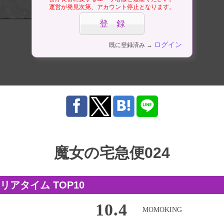
運営が発見次第、アカウント停止となります。
ログイン
既に登録済み →
魔女の宅急便024
アタイム TOP10
10.4
MOMOKING