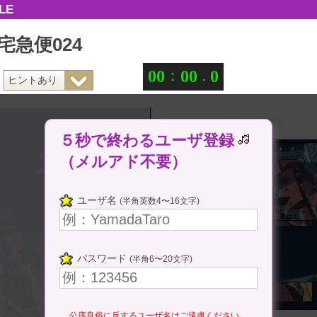
LE
宅急便024
：
.
0
0
0
0
0
５秒で終わるユーザ登録
（メルアド不要）
ユーザ名
(半角英数4〜16文字)
パスワード
(半角6〜20文字)
公序良俗に反するユーザ名はご遠慮ください。