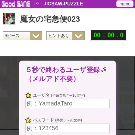
>>
menu
JIGSAW-PUZZLE
魔女の宅急便023
：
.
0
0
0
0
0
５秒で終わるユーザ登録
（メルアド不要）
ユーザ名
(半角英数4〜16文字)
パスワード
(半角6〜20文字)