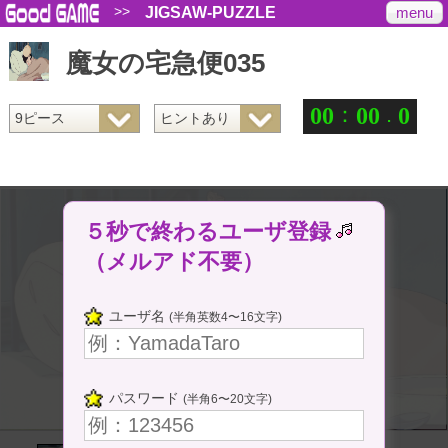
>>
menu
JIGSAW-PUZZLE
魔女の宅急便035
：
.
0
0
0
0
0
５秒で終わるユーザ登録
（メルアド不要）
ユーザ名
(半角英数4〜16文字)
パスワード
(半角6〜20文字)