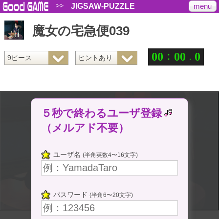
>>
menu
JIGSAW-PUZZLE
魔女の宅急便039
：
.
0
0
0
0
0
５秒で終わるユーザ登録
（メルアド不要）
ユーザ名
(半角英数4〜16文字)
パスワード
(半角6〜20文字)