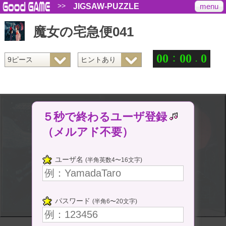
>>
menu
JIGSAW-PUZZLE
魔女の宅急便041
：
.
0
0
0
0
0
５秒で終わるユーザ登録
（メルアド不要）
ユーザ名
(半角英数4〜16文字)
パスワード
(半角6〜20文字)