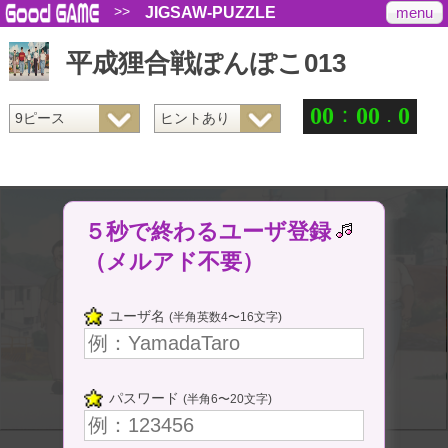
>>
menu
JIGSAW-PUZZLE
平成狸合戦ぽんぽこ013
：
.
0
0
0
0
0
５秒で終わるユーザ登録
（メルアド不要）
ユーザ名
(半角英数4〜16文字)
パスワード
(半角6〜20文字)