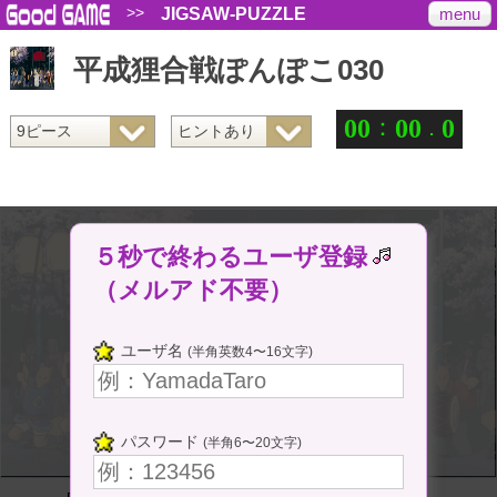
>>
menu
JIGSAW-PUZZLE
平成狸合戦ぽんぽこ030
：
.
0
0
0
0
0
５秒で終わるユーザ登録
（メルアド不要）
ユーザ名
(半角英数4〜16文字)
パスワード
(半角6〜20文字)