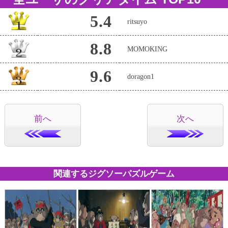
5.4
ritsuyo
8.8
MOMOKING
9.6
doragon1
前へ
次へ
関連するジグソーパズルゲーム