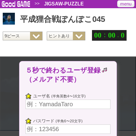
>>
menu
JIGSAW-PUZZLE
平成狸合戦ぽんぽこ045
：
.
0
0
0
0
0
５秒で終わるユーザ登録
（メルアド不要）
ユーザ名
(半角英数4〜16文字)
パスワード
(半角6〜20文字)