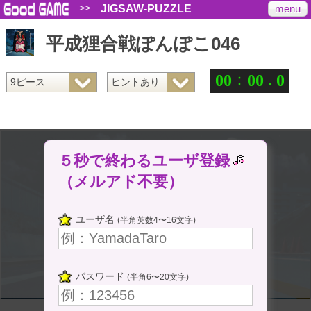
>>
menu
JIGSAW-PUZZLE
平成狸合戦ぽんぽこ046
：
.
0
0
0
0
0
５秒で終わるユーザ登録
（メルアド不要）
ユーザ名
(半角英数4〜16文字)
パスワード
(半角6〜20文字)