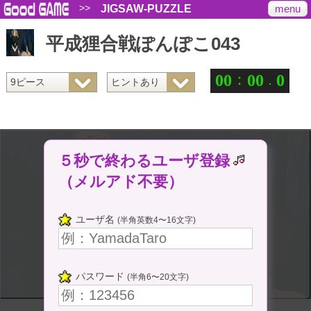
>>
menu
JIGSAW-PUZZLE
平成狸合戦ぽんぽこ043
：
.
0
0
0
0
0
５秒で終わるユーザ登録
（メルアド不要）
ユーザ名
(半角英数4〜16文字)
パスワード
(半角6〜20文字)