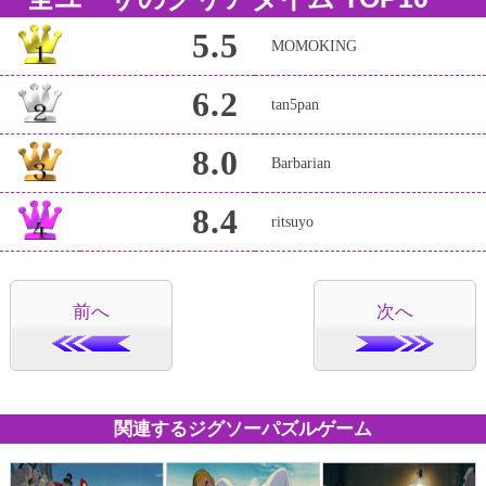
5.5
MOMOKING
6.2
tan5pan
8.0
Barbarian
8.4
ritsuyo
前へ
次へ
関連するジグソーパズルゲーム