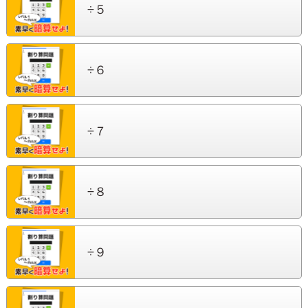
÷５
÷６
÷７
÷８
÷９