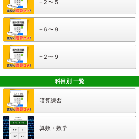
÷２〜５
÷６〜９
÷２〜９
科目別 一覧
暗算練習
算数・数学