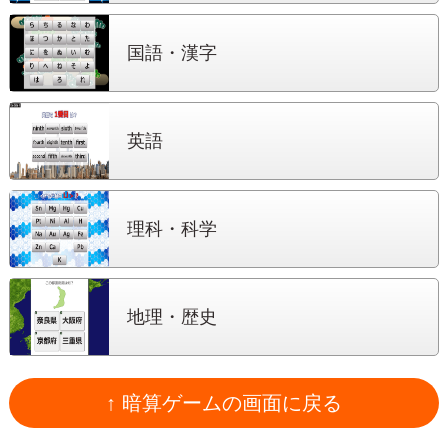
国語・漢字
英語
理科・科学
地理・歴史
↑ 暗算ゲームの画面に戻る