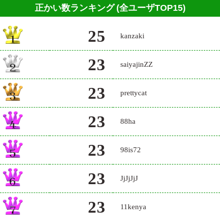
正かい数ランキング
(全ユーザTOP15)
25
kanzaki
23
saiyajinZZ
23
prettycat
23
88ha
23
98is72
23
JjJjJjJ
23
11kenya