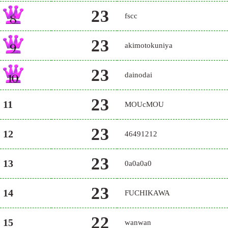
23
fscc
23
akimotokuniya
23
dainodai
23
11
MOUcMOU
23
12
46491212
23
13
0a0a0a0
23
14
FUCHIKAWA
22
15
wanwan