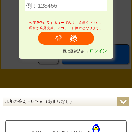
４
５
６
公序良俗に反するユーザ名はご遠慮ください。
７
８
９
運営が発見次第、アカウント停止となります。
０
ログイン
既に登録済み →
こたえる