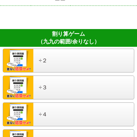
割り算ゲーム
（九九の範囲/余りなし）
÷２
÷３
÷４