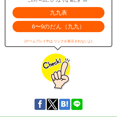
このゲームに ひつような 知しき
九九表
6〜9のだん（九九）
(ゲームプレイ中は リンクが表示されないよ)