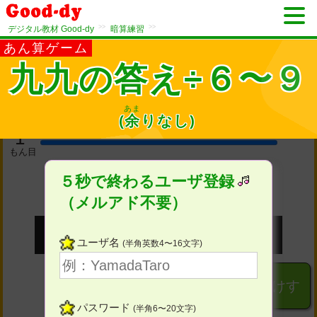
>>
>>
デジタル教材 Good-dy
暗算練習
あん算ゲーム
九九の答え÷６〜９
あま
(
余
り
なし)
1
もん目
５秒で終わるユーザ登録
（メルアド不要）
ユーザ名
(半角英数4〜16文字)
１
２
３
けす
パスワード
(半角6〜20文字)