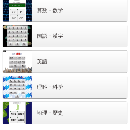
算数・数学
国語・漢字
英語
理科・科学
地理・歴史