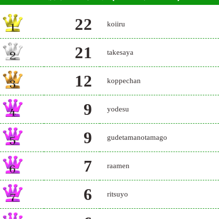
22
koiiru
21
takesaya
12
koppechan
9
yodesu
9
gudetamanotamago
7
raamen
6
ritsuyo