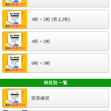
3桁 ÷ 2桁
(答え2桁)
4桁 ÷ 2桁
6桁 ÷ 3桁
科目別 一覧
暗算練習