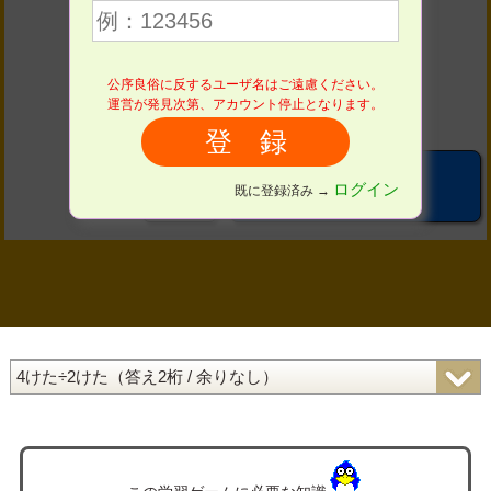
４
５
６
７
８
９
公序良俗に反するユーザ名はご遠慮ください。
運営が発見次第、アカウント停止となります。
０
OK
ログイン
既に登録済み →