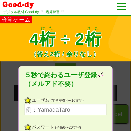
>>
>>
デジタル教材 Good-dy
暗算練習
暗算ゲーム
けた
けた
4
桁
÷ 2
桁
（答え2桁 / 余りなし）
1
問目
５秒で終わるユーザ登録
（メルアド不要）
ユーザ名
(半角英数4〜16文字)
１
２
３
del
パスワード
(半角6〜20文字)