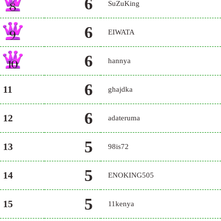
6
SuZuKing
6
EIWATA
6
hannya
6
11
ghajdka
6
12
adateruma
5
13
98is72
5
14
ENOKING505
5
15
11kenya