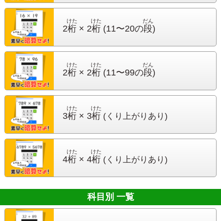
けた
けた
だん
2
桁
× 2
桁
(11〜20の
段
)
けた
けた
だん
2
桁
× 2
桁
(11〜99の
段
)
けた
けた
3
桁
× 3
桁
(くり上がりあり)
けた
けた
4
桁
× 4
桁
(くり上がりあり)
科目別 一覧