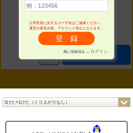
４
５
６
公序良俗に反するユーザ名はご遠慮ください。
７
８
９
運営が発見次第、アカウント停止となります。
０
ログイン
既に登録済み →
こたえる