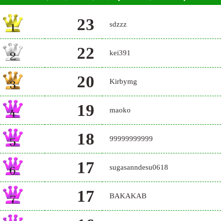
23
sdzzz
22
kei391
20
Kirbymg
19
maoko
18
99999999999
17
sugasanndesu0618
17
BAKAKAB