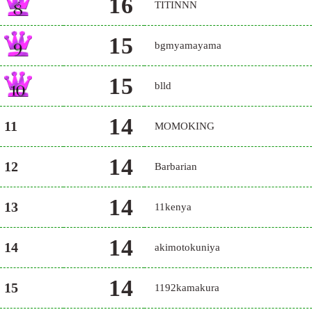
16
TITINNN
15
bgmyamayama
15
blld
14
11
MOMOKING
14
12
Barbarian
14
13
11kenya
14
14
akimotokuniya
14
15
1192kamakura