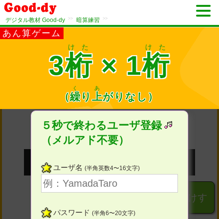
>>
>>
デジタル教材 Good-dy
暗算練習
あん算ゲーム
けた
けた
3
桁
× 1
桁
く
あ
1
（
繰
り
上
がり
なし）
もん目
５秒で終わるユーザ登録
（メルアド不要）
ユーザ名
(半角英数4〜16文字)
１
２
３
けす
パスワード
(半角6〜20文字)